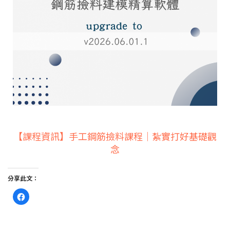
【課程資訊】手工鋼筋撿料課程｜紮實打好基礎觀
念
分享此文：
按
一
下
以
分
享