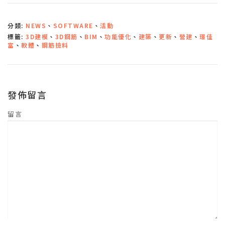
至
F
a
c
分類:
NEWS
、
SOFTWARE
、
活動
e
b
標籤:
3D建模
、
3D鋼筋
、
BIM
、
功能優化
、
建築
、
更新
、
營建
、
璟佳
o
o
富
、
軟體
、
鋼筋撿料
k
(
在
新
視
窗
中
發佈留言
開
啟
)
留言