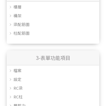
樓層
構架
梁配筋圖
柱配筋圖
3-表單功能項目
檔案
設定
RC梁
RC柱
層剪力