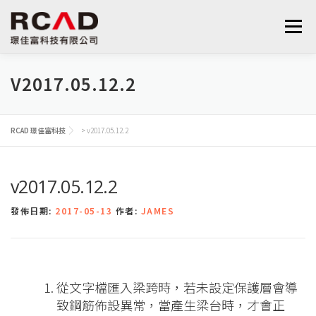
跳
至
選單
主
要
內
V2017.05.12.2
最新消息
軟體產品
算量服務
下載
容
RCAD 璟佳富科技
>
v2017.05.12.2
支援與學習
關於我們
聯絡我們
鋼筋學堂
v2017.05.12.2
發佈日期:
2017-05-13
作者:
JAMES
從文字檔匯入梁跨時，若未設定保護層會導
致鋼筋佈設異常，當產生梁台時，才會正