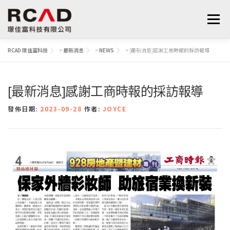
選單
RCAD 璟佳富科技
>
最新消息
>
NEWS
>
[最新消息]感謝工商時報的採訪報導
最新消息
軟體產品
算量服務
下載
[最新消息]感謝工商時報的採訪報導
支援與學習
關於我們
聯絡我們
鋼筋學堂
發佈日期:
2023-09-28
作者:
JOYCE