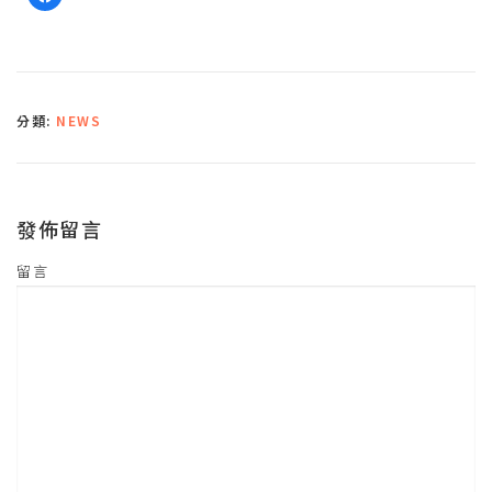
一
下
以
分
享
至
F
a
c
分類:
NEWS
e
b
o
o
k
(
在
新
發佈留言
視
窗
中
開
留言
啟
)