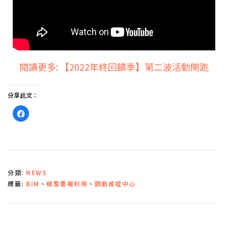
閱讀更多: 【2022年終回饋季】第二波活動開跑
分享此文：
按
一
下
以
分
享
至
F
a
c
分類:
NEWS
e
b
標籤:
BIM
、
模型重複利用
、
鋼筋成控中心
o
o
k
(
在
新
視
窗