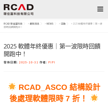
選單
RCAD 璟佳富科技
>
最新消息
>
NEWS
>
活動
>
2025 軟體年終優惠｜第一波
限時回饋開跑中！
最新消息
軟體產品
算量服務
下載
2025 軟體年終優惠｜第一波限時回饋
支援與學習
關於我們
聯絡我們
鋼筋學堂
開跑中！
發佈日期:
2025-10-31
作者:
PIPI
 RCAD_ASCO 結構設計
後處理軟體限時 7 折！ 