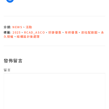
一
下
以
分
享
至
F
a
c
分類:
NEWS
、
活動
e
b
標籤:
2025
、
RCAD_ASCO
、
好康優惠
、
年終優惠
、
梁柱配筋圖
、
永
o
o
久授權
、
結構設計後處理
k
(
在
新
視
窗
中
發佈留言
開
啟
)
留言