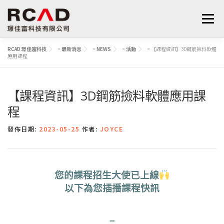
選單
RCAD 璟佳富科技
>
最新消息
>
NEWS
>
活動
>
【課程資訊】3D鋼筋撿料軟體
應用課程
最新消息
軟體產品
算量服務
下載
【課程資訊】3D鋼筋撿料軟體應用課
支援與學習
關於我們
聯絡我們
鋼筋學堂
程
發佈日期:
2023-05-25
作者:
JOYCE
您的課程招生大使已上線
以下為您插播課程快訊
–