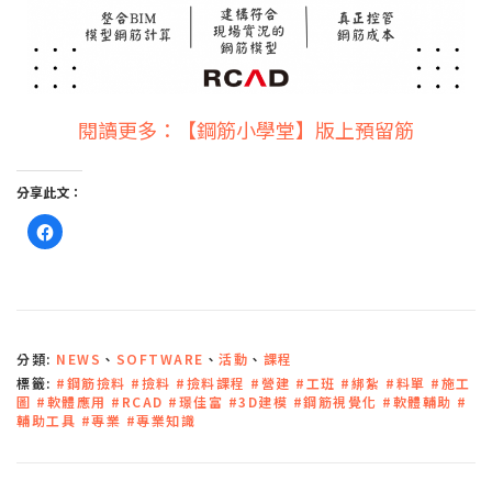
閱讀更多：【鋼筋小學堂】版上預留筋
分享此文：
按
一
下
以
分
享
至
F
a
c
分類:
NEWS
、
SOFTWARE
、
活動
、
課程
e
b
標籤:
#鋼筋撿料 #撿料 #撿料課程 #營建 #工班 #綁紮 #料單 #施工
o
o
圖 #軟體應用 #RCAD #璟佳富 #3D建模 #鋼筋視覺化 #軟體輔助 #
k
輔助工具 #專業 #專業知識
(
在
新
視
窗
中