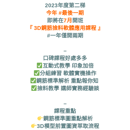
2023年度第二梯
今年 #最後一期
即將在
7月
開班
『 3D鋼筋撿料軟體應用課程 』
#一年僅開兩期
–
口碑課程好處多多
互動式教學 印象加倍
分組練習 軟體實機操作
鋼筋標準解析 重點報你知 
撿料教學 講師實務經驗談
–
課程重點
鋼筋標準圖重點解析
3D模型前置圖資萃取流程