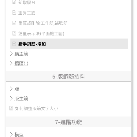
新增牆台
重算主筋
重算或刪除:工作筋,補強筋
筋量表示法(平面施工圖)
牆手鋪筋-增加
牆主筋
牆匯出
6-版鋼筋撿料
版
版主筋
如何調整版筋文字大小
7-進階功能
模型