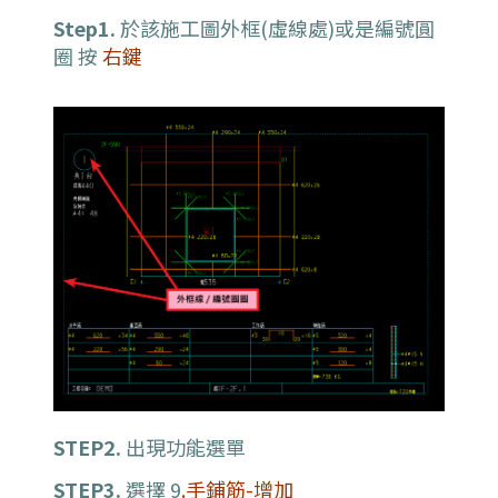
Step1.
於該施工圖外框(虛線處)或是編號圓
圈 按
右鍵
STEP2.
出現功能選單
STEP3.
選擇 9
.手鋪筋-增加