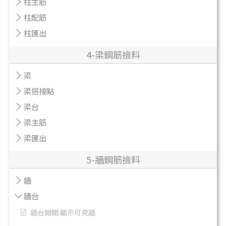
柱主筋
柱配筋
柱匯出
4-梁鋼筋撿料
梁
梁搭接點
梁台
梁主筋
梁匯出
5-牆鋼筋撿料
牆
牆台
牆台開關:顯示可見牆