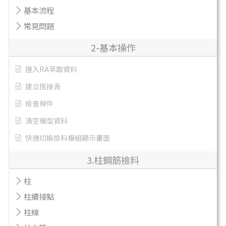
基本流程
常見問題
2-基本操作
匯入RA萃取資料
建立搭接表
檢查桿件
清空模型資料
快速切換撿料模組顯示畫面
3.柱鋼筋撿料
柱
柱續接點
柱線