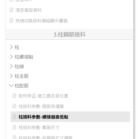
清空模型資料
快速切換撿料模組顯示畫面
3.柱鋼筋撿料
柱
柱續接點
柱線
柱主筋
柱配筋
如何修正-施工圖主筋位置
柱撿料參數-箍筋保護層
柱撿料參數-續接器高低點
柱撿料參數-繫筋尺寸
柱撿料參數-柱箍筋尺寸調整