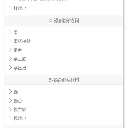
柱匯出
4-梁鋼筋撿料
梁
梁搭接點
梁台
梁主筋
梁匯出
5-牆鋼筋撿料
牆
牆台
牆主筋
牆匯出