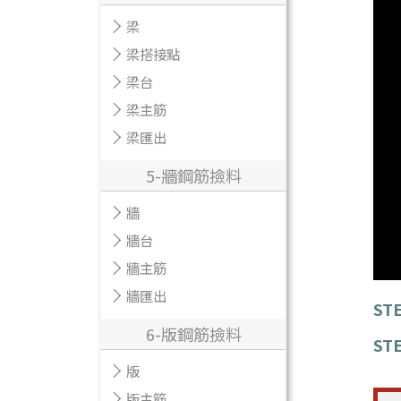
梁
梁搭接點
梁台
梁主筋
梁匯出
5-牆鋼筋撿料
牆
牆台
牆主筋
牆匯出
STE
6-版鋼筋撿料
STE
版
版主筋