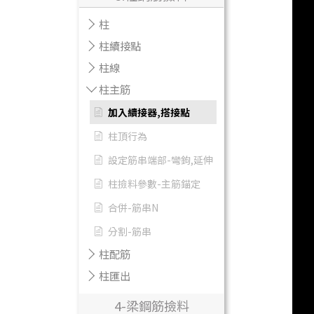
柱
柱續接點
柱線
柱主筋
加入續接器,搭接點
柱頂行為
設定筋串端部-彎鉤,延伸
柱撿料參數-主筋錨定
合併-筋串N
分割-筋串
柱配筋
柱匯出
4-梁鋼筋撿料