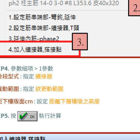
P4.
參數細項 > 1參數
分段型式
: 指定
續接器
異動範圍
: 指定
欲更動範圍
距下樓版面cm
: 設定
距離下層樓版之高度
P5.
按
執行計算