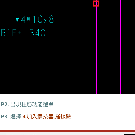
P2.
出現柱筋功能選單
P3.
選擇
4.加入續接器,搭接點