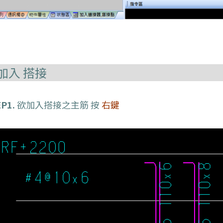
加入 搭接
P1.
欲加入搭接之主筋 按
右鍵