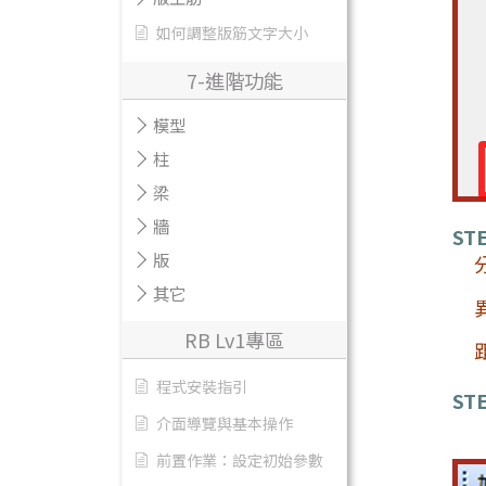
如何調整版筋文字大小
7-進階功能
模型
柱
梁
牆
STE
版
其它
RB Lv1專區
程式安裝指引
STE
介面導覽與基本操作
前置作業：設定初始參數