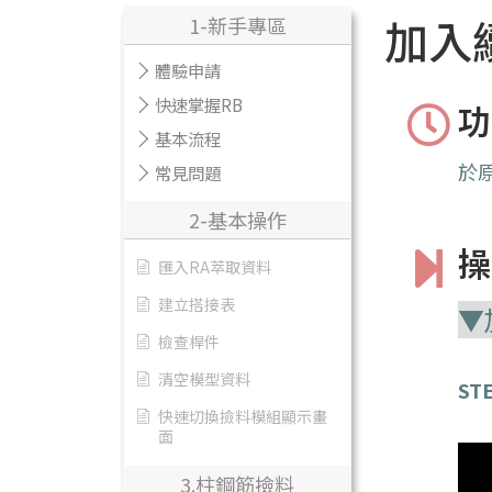
加入
1-新手專區
體驗申請
快速掌握RB
功
基本流程
於
常見問題
2-基本操作
操
匯入RA萃取資料
建立搭接表
▼
檢查桿件
清空模型資料
STE
快速切換撿料模組顯示畫
面
3.柱鋼筋撿料