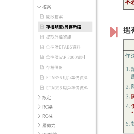
不
檔案
開啟檔案
存檔類型/另存新檔
遇
提取外檔資訊
◎準備ETABS資料
作
◎準備SAP 2000資料
存檔備份
ETABS6 用戶準備資料
ETABS8 用戶準備資料
設定
RC梁
*
RC柱
層剪力