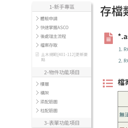
存檔
1-新手專區
體驗申請
快速掌握ASCO
*
後處理主流程
檔案存取
R
土木規範[401-112]更新要
點
R
2-物件功能項目
檔
樓層
構架
梁配筋圖
柱配筋圖
無
3-表單功能項目