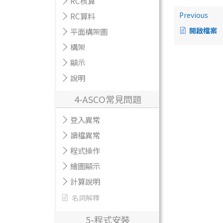
RC核算
Previous
RC算料
開啟檔案
平面構架圖
構架
顯示
說明
4-ASCO常見問題
登入異常
讀檔異常
程式操作
繪圖顯示
計算說明
名詞解釋
5-程式安裝