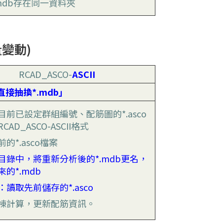
.mdb存在同一資料夾
量變動)
RCAD_ASCO-
ASCII
直接抽換*.mdb」
目前已設定群組編號、配筋圖的*.asco
CAD_ASCO-ASCII格式
的*.asco檔案
目錄中，將重新分析後的*.mdb更名，
的*.mdb
讀取先前儲存的*.asco
棟計算，更新配筋資訊。