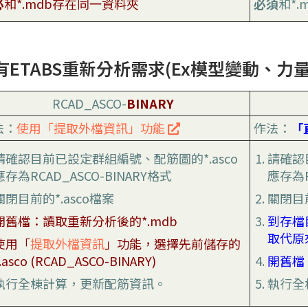
必
和*.mdb存在同一資料夾
必須
和*
有ETABS重新分析需求(Ex模型變動、力
RCAD_ASCO-
BINARY
法：
使用「提取外檔資訊」功能
作法：
「
請確認目前已設定群組編號、配筋圖的*.asco
請確認
應存為RCAD_ASCO-BINARY格式
應存為R
關閉目前的*.asco檔案
關閉目前
開舊檔：讀取重新分析後的*.mdb
到存檔
取代原來
使用「
提取外檔資訊
」功能，選擇先前儲存的
.asco (RCAD_ASCO-BINARY)
開舊檔：
執行全棟計算，更新配筋資訊。
執行全