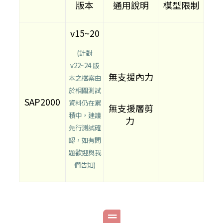
版本
通用說明
模型限制
v15~20
(針對
v22~24 版
無支援內力
本之檔案由
於相關測試
SAP2000
資料仍在累
無支援層剪
積中，建議
力
先行測試確
認，如有問
題歡迎與我
們告知)