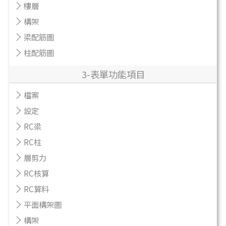
樓層
構架
梁配筋圖
柱配筋圖
3-表單功能項目
檔案
設定
RC梁
RC柱
層剪力
RC核算
RC算料
平面構架圖
構架