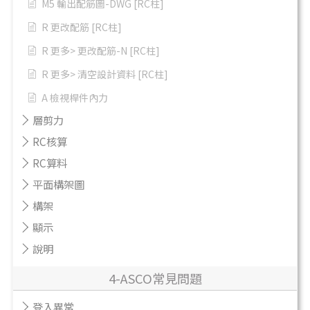
M5 輸出配筋圖-DWG [RC柱]
R 更改配筋 [RC柱]
R 更多> 更改配筋-N [RC柱]
R 更多> 清空設計資料 [RC柱]
A 檢視桿件內力
層剪力
RC核算
RC算料
平面構架圖
構架
顯示
說明
4-ASCO常見問題
登入異常