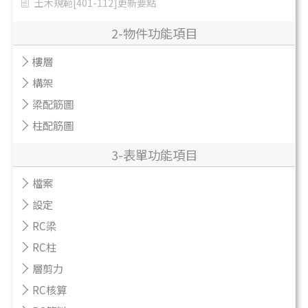
土木規範[401-112]更新要點
2-物件功能項目
樓層
構架
梁配筋圖
柱配筋圖
3-表單功能項目
檔案
設定
RC梁
RC柱
層剪力
RC核算