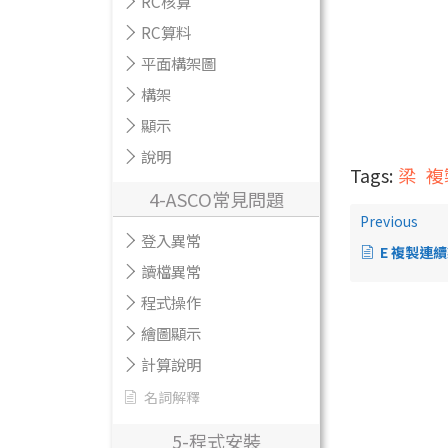
RC核算
RC算料
平面構架圖
構架
顯示
說明
Tags:
梁
複
4-ASCO常見問題
Previous
登入異常
E 複製連續
讀檔異常
程式操作
繪圖顯示
計算說明
名詞解釋
5-程式安裝