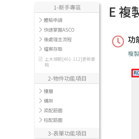
E 複
1-新手專區
體驗申請
快速掌握ASCO
功
後處理主流程
檔案存取
複
土木規範[401-112]更新要
點
2-物件功能項目
樓層
構架
梁配筋圖
柱配筋圖
3-表單功能項目