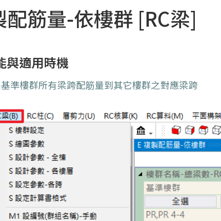
製配筋量-依樓群 [RC梁]
能與適用時機
製基準樓群所有梁跨配筋量到其它樓群之對應梁跨