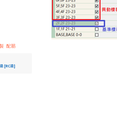
製
配筋
梁 [RC梁]