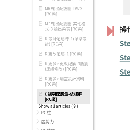
M6 輸出配筋圖-DWG
[RC梁]
M7 輸出配筋圖-其他格
操
式-3 輸出梁表 [RC梁]
R 設計配筋跨-1(單梁設
St
計) [RC梁]
R 更改配筋-1 [RC梁]
St
R 更多> 更改配筋-3腰筋
(連續修改) [RC梁]
St
R 更多> 清空設計資料
[RC梁]
E 複製配筋量-依樓群
[RC梁]
Show all articles
( 9 )
RC柱
層剪力