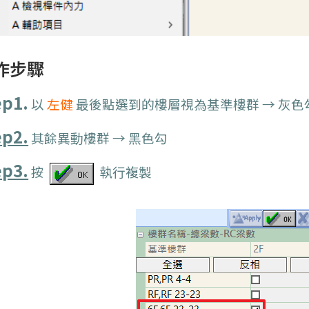
作步驟
ep1.
以
左健
最後點選到的樓層視為基準樓群 → 灰色
ep2.
其餘異動樓群 → 黑色勾
ep3.
按
執行複製