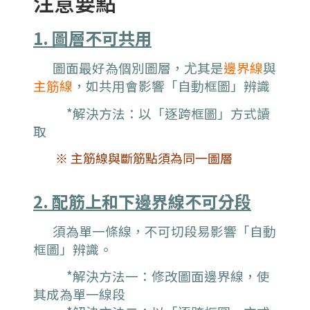
注意要點
1. 圖層不可共用
圖面最好為個別圖層，尤其是
邊界線
與
主筋線
，如共用會影響
「
自動框圖」辨識
*解決方法：
以「逐跨框圖」方式讀
取
※ 主筋線與斷筋點須為同一圖層
2. 配筋上和下邊界線不可分段
須為單一條線，不可切段易影響
「
自動
框圖」辨識。
*解決方法一：修改圖面邊界線，使
其成為單一線段