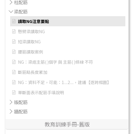
柱配筋
梁配筋
讀取NG注意要點
懸臂梁讀取NG
短梁讀取NG
腰筋讀取案例
NG：梁底主筋( )個字 與 主筋( )條線 不符
斷筋點長度累加
NG：資料不足，可能：1....2....，建議【逐跨框圖】
單斷面表示配筋手填說明
版配筋
牆配筋
教育訓練手冊-舊版