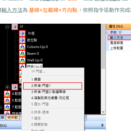
用
輸入方法
為
基線+左截線+方向點
，依照指令區動作完成