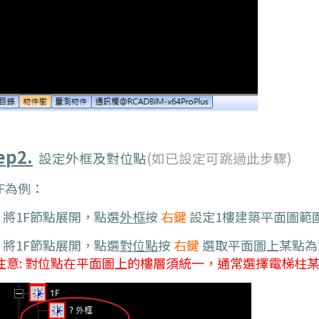
ep2.
設定外框及對位點
(如已設定可跳過此步驟)
F為例：
1. 將1F節點展開，點選
外框
按
右鍵
設定1樓建築平面圖範
2. 將1F節點展開，點選
對位點
按
右鍵
選取平面圖上某點為
 注意: 對位點在平面圖上的樓層須統一，通常選擇電梯柱