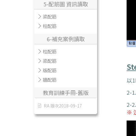
5-配筋圖 資訊讀取
梁配筋
柱配筋
6-補充案例讀取
柱配筋
梁配筋
St
版配筋
牆配筋
以1
2-
教育訓練手冊-舊版
2-
RA 版次2018-09-17
※