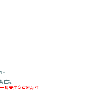
圍。
對位點。
某一角並注意有無縮柱。