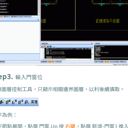
ep3.
輸入門窗位
用圖層控制工具，只顯示相關邊界圖層，以利後續讀取。
F為例：
1F節點展開，點選
門窗.Up
按
右鍵
，點選
新增-門窗1
進