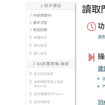
讀取
1-新手專區
快速掌握RA
基本流程
功
常見問題
讀
開檔設定
匯出總表
匯入總表
操
2-RA前置準備-總表
建
產生空白總表
設定鋼筋混凝土強度
Material
設定樓層資訊Floors
St
設定版配筋