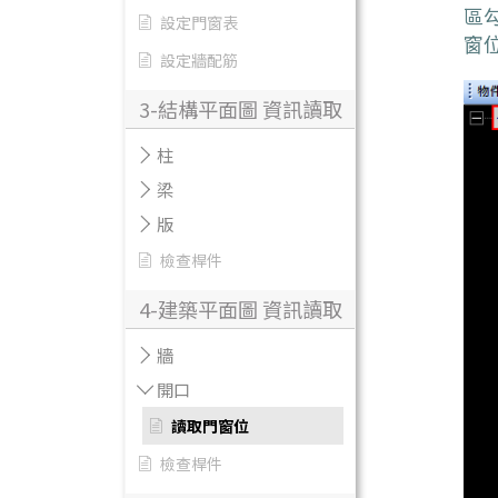
區
設定門窗表
窗
設定牆配筋
3-結構平面圖 資訊讀取
柱
梁
版
檢查桿件
4-建築平面圖 資訊讀取
牆
開口
讀取門窗位
檢查桿件