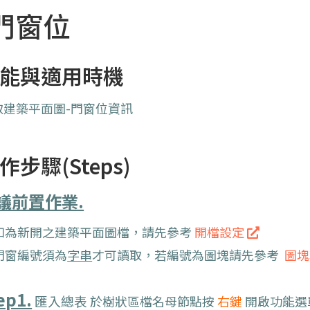
門窗位
能與適用時機
取建築平面圖-門窗位資訊
作步驟(Steps)
議前置作業.
如為新開之建築平面圖檔，請先參考
開檔設定
門窗編號須為
字串
才可讀取，若編號為圖塊請先參考
圖塊
ep1.
匯入總表
於樹狀區檔名母節點按
右鍵
開啟功能選