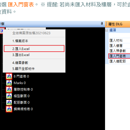
勾選
匯入門窗表
。 ※ 提醒: 若尚未匯入材料及樓層，可
位資料。