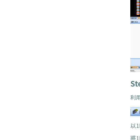
St
利
以1
將