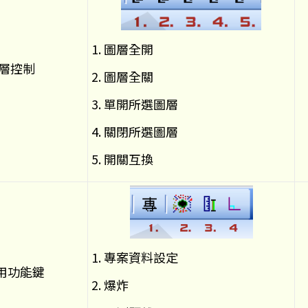
1. 圖層全開
層控制
2. 圖層全關
3. 單開所選圖層
4. 關閉所選圖層
5. 開關互換
1. 專案資料設定
用功能鍵
2. 爆炸