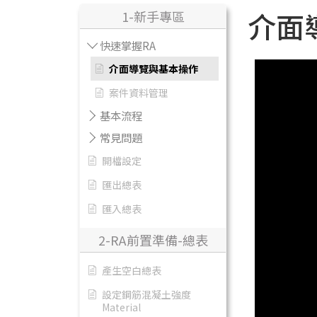
介面
1-新手專區
快速掌握RA
介面導覽與基本操作
案件資料管理
基本流程
常見問題
開檔設定
匯出總表
匯入總表
2-RA前置準備-總表
產生空白總表
設定鋼筋混凝土強度
Material