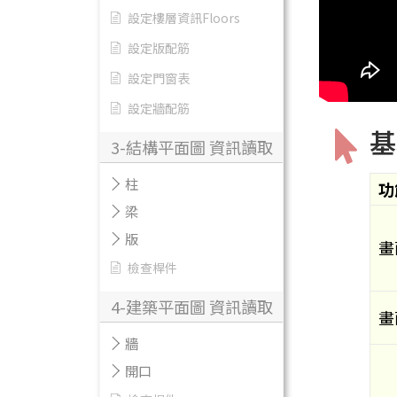
設定樓層資訊Floors
設定版配筋
設定門窗表
設定牆配筋
基
3-結構平面圖 資訊讀取
柱
功
梁
版
畫
檢查桿件
4-建築平面圖 資訊讀取
畫
牆
開口