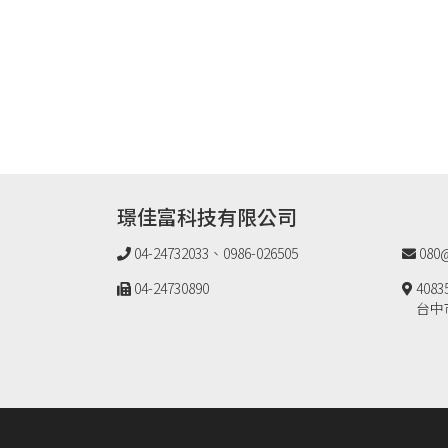
璟佳富科技有限公司
04-24732033、0986-026505
080@
04-24730890
4083
台中市