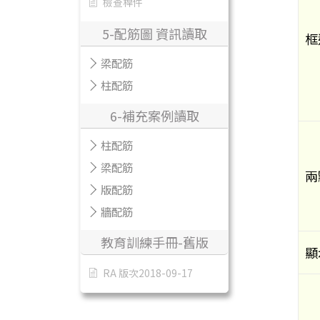
檢查桿件
5-配筋圖 資訊讀取
框
梁配筋
柱配筋
6-補充案例讀取
柱配筋
梁配筋
兩
版配筋
牆配筋
教育訓練手冊-舊版
顯
RA 版次2018-09-17