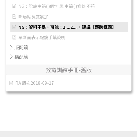
NG：梁底主筋( )個字 與 主筋( )條線 不符
斷筋點長度累加
NG：資料不足，可能：1....2....，建議【逐跨框圖】
單斷面表示配筋手填說明
版配筋
牆配筋
教育訓練手冊-舊版
RA 版次2018-09-17