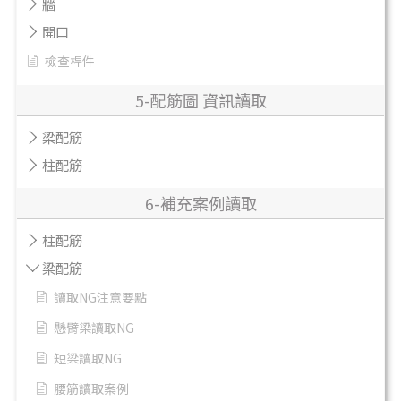
牆
開口
檢查桿件
5-配筋圖 資訊讀取
梁配筋
柱配筋
6-補充案例讀取
柱配筋
梁配筋
讀取NG注意要點
懸臂梁讀取NG
短梁讀取NG
腰筋讀取案例