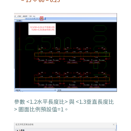
參數 <1.2水平長度比> 與 <1.3垂直長度比
> 圖面比例預設值=1。