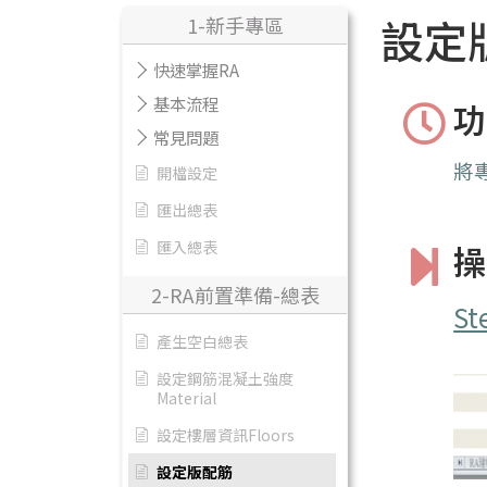
設定
1-新手專區
快速掌握RA
基本流程
功
常見問題
將
開檔設定
匯出總表
匯入總表
操
2-RA前置準備-總表
St
產生空白總表
設定鋼筋混凝土強度
Material
設定樓層資訊Floors
設定版配筋