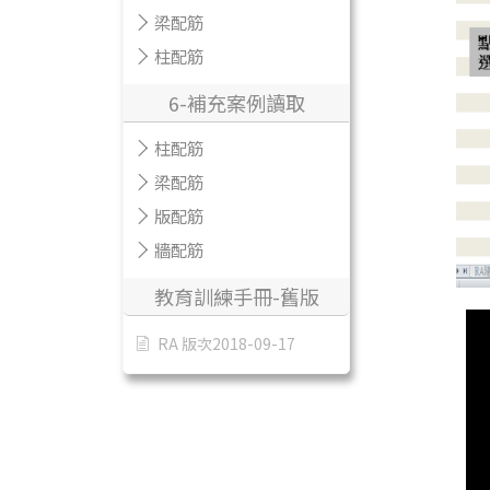
梁配筋
柱配筋
6-補充案例讀取
柱配筋
梁配筋
版配筋
牆配筋
教育訓練手冊-舊版
RA 版次2018-09-17