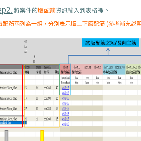
ep2.
將案件的
版配筋
資訊輸入到表格裡。
 每配筋兩列為一組，分別表示版上下層配筋 (參考補充說明